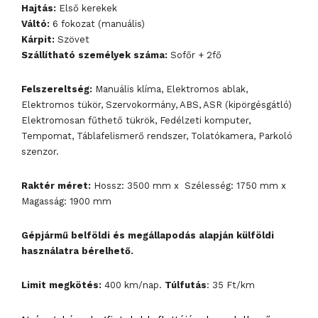
Hajtás:
Első kerekek
Váltó:
6 fokozat (manuális)
Kárpit:
Szövet
Szállítható személyek száma:
Sofőr + 2fő
Felszereltség:
Manuális klíma, Elektromos ablak,
Elektromos tükör, Szervokormány, ABS, ASR (kipörgésgátló)
Elektromosan fűthető tükrök, Fedélzeti komputer,
Tempomat, Táblafelismerő rendszer, Tolatókamera, Parkoló
szenzor.
Raktér méret:
Hossz: 3500 mm x Szélesség: 1750 mm x
Magasság: 1900 mm
Gépjármű belföldi és megállapodás alapján külföldi
használatra bérelhető.
Limit megkötés:
400 km/nap.
Túlfutás
: 35 Ft/km