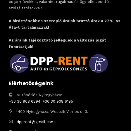
és járművekkel, valamint rugalmas és ügyfélközpontú
szolgáltatásokkal!
A hirdetésekben szereplő áraink bruttó árak a 27%-os
Áfa-t tartalmazzák!
Az áraink tájékoztató jellegűek a változás jogát
fenntartjuk!
Elérhetőségeink
Autóbérlés Nyíregyháza:
+36 30 908 6294
,
+36 30 908 6195
4400 Nyíregyháza, Westsik Vilmos u. 3.
dpprent@gmail.com