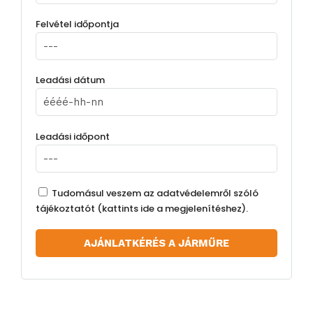
Felvétel időpontja
Leadási dátum
Leadási időpont
Tudomásul veszem az adatvédelemről szóló
tájékoztatót (
kattints ide a megjelenítéshez
).