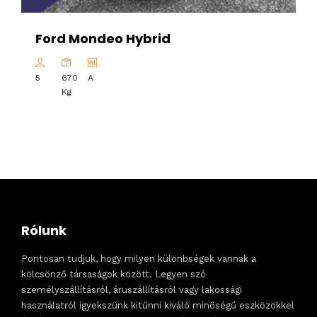
Ford Mondeo Hybrid
5
670
A
Kg
Rólunk
Pontosan tudjuk, hogy milyen különbségek vannak a
kölcsönző társaságok között. Legyen szó
személyszállításról, áruszállításról vagy lakossági
használatról igyekszünk kitűnni kiváló minőségű eszközökkel