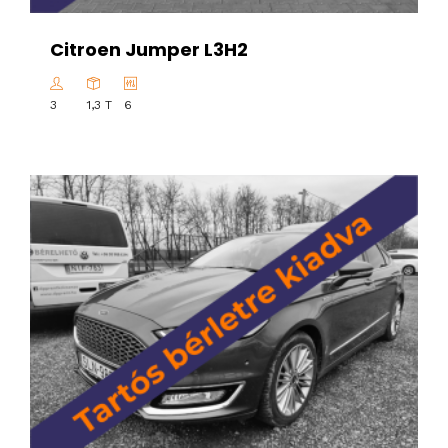
Citroen Jumper L3H2
3
1,3 T
6