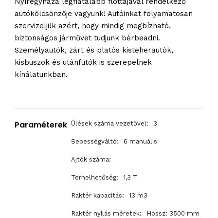
Nyíregyháza legfiatalabb flottájával rendelkező
autókölcsönzője vagyunk! Autóinkat folyamatosan
szervizeljük azért, hogy mindig megbízható,
biztonságos járművet tudjunk bérbeadni.
Személyautók, zárt és platós kisteherautók,
kisbuszok és utánfutók is szerepelnek
kínálatunkban.
Paraméterek
Ülések száma vezetővel:
3
Sebességváltó:
6 manuális
Ajtók száma:
Terhelhetőség:
1,3 T
Raktér kapacitás:
13 m3
Raktér nyílás méretek:
Hossz: 3500 mm