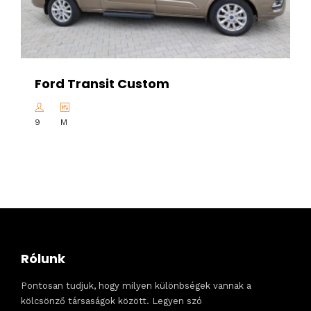
Ford Transit Custom
9
M
Rólunk
Pontosan tudjuk, hogy milyen különbségek vannak a
kölcsönző társaságok között. Legyen szó