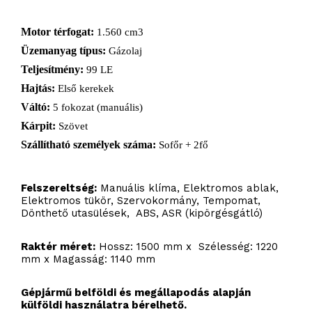
Motor térfogat:
1.560 cm3
Üzemanyag típus:
Gázolaj
Teljesítmény:
99 LE
Hajtás:
Első kerekek
Váltó:
5 fokozat (manuális)
Kárpit:
Szövet
Szállítható személyek száma:
Sofőr + 2fő
Felszereltség:
Manuális klíma, Elektromos ablak,
Elektromos tükör, Szervokormány, Tempomat,
Dönthető utasülések, ABS, ASR (kipörgésgátló)
Raktér méret:
Hossz: 1500 mm x Szélesség: 1220
mm x Magasság: 1140 mm
Gépjármű belföldi és megállapodás alapján
külföldi használatra bérelhető.